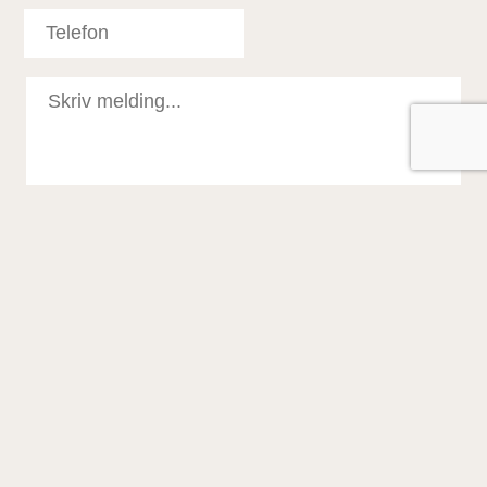
Personvern (obligatorisk)
: Jeg samtykker til at mine
personopplysninger behandles i henhold til
Personvernerklæringen
.
Markedsføring (valgfri)
: Jeg ønsker å motta nyheter,
oppdateringer og spesialtilbud fra Proventus AS via e-post.