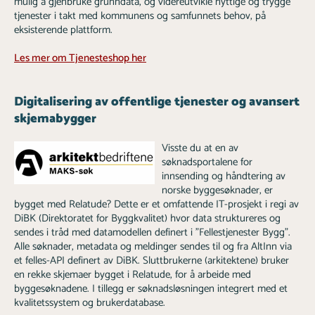
mulig å gjenbruke grunndata, og videreutvikle nyttige og trygge
tjenester i takt med kommunens og samfunnets behov, på
eksisterende plattform.
Les mer om Tjenesteshop her
Digitalisering av offentlige tjenester og avansert
skjemabygger
Visste du at en av
søknadsportalene for
innsending og håndtering av
norske byggesøknader, er
bygget med Relatude? Dette er et omfattende IT-prosjekt i regi av
DiBK (Direktoratet for Byggkvalitet) hvor data struktureres og
sendes i tråd med datamodellen definert i "Fellestjenester Bygg".
Alle søknader, metadata og meldinger sendes til og fra AltInn via
et felles-API definert av DiBK. Sluttbrukerne (arkitektene) bruker
en rekke skjemaer bygget i Relatude, for å arbeide med
byggesøknadene. I tillegg er søknadsløsningen integrert med et
kvalitetssystem og brukerdatabase.