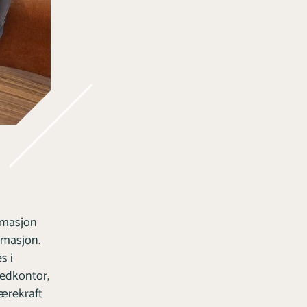
rmasjon
rmasjon.
s i
vedkontor,
bærekraft