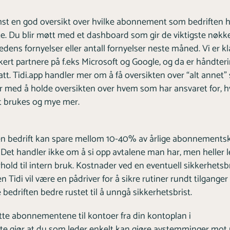
remst en god oversikt over hvilke abonnement som bedriften 
tte. Du blir møtt med et dashboard som gir de viktigste nøkkelt
s fornyelser eller antall fornyelser neste måned. Vi er kla
kert partnere på f.eks Microsoft og Google, og da er håndter
tatt. Tidi.app handler mer om å få oversikten over “alt annet”
er med å holde oversikten over hvem som har ansvaret for, 
et brukes og mye mer.
 en bedrift kan spare mellom 10-40% av årlige abonnements
. Det handler ikke om å si opp avtalene man har, men heller 
orhold til intern bruk. Kostnader ved en eventuell sikkerhetsbr
n Tidi vil være en pådriver for å sikre rutiner rundt tilganger
 bedriften bedre rustet til å unngå sikkerhetsbrist.
tte abonnementene til kontoer fra din kontoplan i
te gjør at du som leder enkelt kan gjøre avstemminger mot 