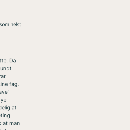
 som helst
tte. Da
rundt
var
ine fag,
ave"
mye
elig at
eting
ik at man