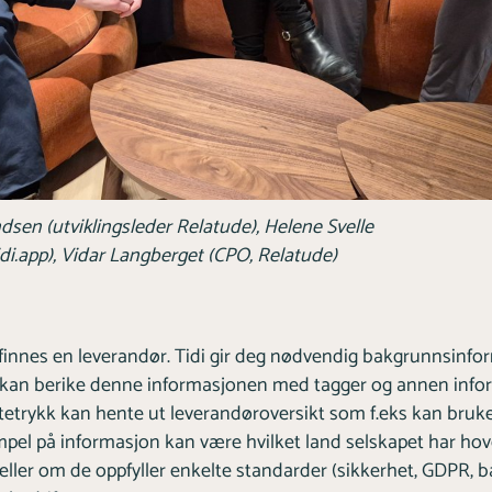
dsen (utviklingsleder Relatude), Helene Svelle
di.app), Vidar Langberget (CPO, Relatude)
innes en leverandør. Tidi gir deg nødvendig bakgrunnsinfo
 kan berike denne informasjonen med tagger og annen info
stetrykk kan hente ut leverandøroversikt som f.eks kan bruke
pel på informasjon kan være hvilket land selskapet har ho
eller om de oppfyller enkelte standarder (sikkerhet, GDPR, 