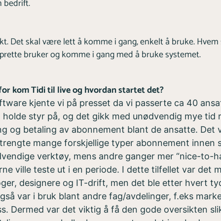
 bedrift.
ukt. Det skal være lett å komme i gang, enkelt å bruke. Hvem
pprette bruker og komme i gang med å bruke systemet.
or kom Tidi til live og hvordan startet det?
tware kjente vi på presset da vi passerte ca 40 ansa
g holde styr på, og det gikk med unødvendig mye tid 
ng og betaling av abonnement blant de ansatte. Det 
 trengte mange forskjellige typer abonnement innen s
dvendige verktøy, mens andre ganger mer “nice-to-h
 ville teste ut i en periode. I dette tilfellet var det 
ger, designere og IT-drift, men det ble etter hvert tyd
gså var i bruk blant andre fag/avdelinger, f.eks mark
s. Dermed var det viktig å få den gode oversikten sl