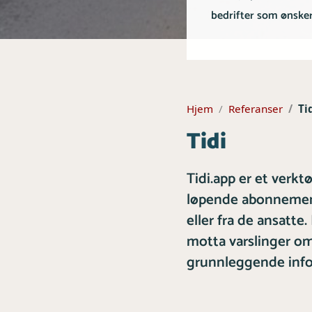
bedrifter som ønsker
Hjem
Referanser
Ti
Tidi
Tidi.app er et verkt
løpende abonnement
eller fra de ansatte
motta varslinger om
grunnleggende info