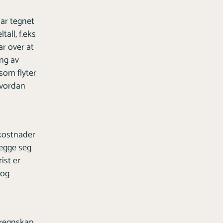
har tegnet
all, f.eks
r over at
ing av
 som flyter
hvordan
kostnader
legge seg
ist er
 og
regnskap,