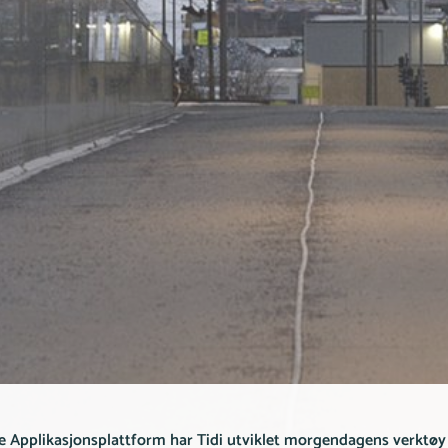
e Applikasjonsplattform har Tidi utviklet morgendagens verktøy