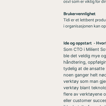
osv) som er viktig for din
Brukervennlighet
Tidi er et lettbent prod
i organisasjonen kan o
Ide og oppstart - Hvorf
Som CTO i Milient Sof
ble det veldig mye o
håndtering, oppfølgi
tydelig at de ansatte
noen ganger helt nø
verktøy som man gjerne
verktøy blant teknolo
flere av verktøyene o
eller customer succes