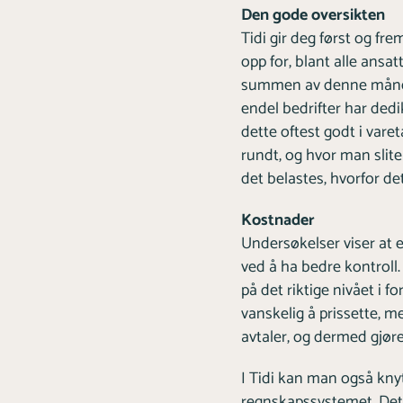
Den gode oversikten
Tidi gir deg først og f
opp for, blant alle ansa
summen av denne måneden
endel bedrifter har dedi
dette oftest godt i vare
rundt, og hvor man slit
det belastes, hvorfor d
Kostnader
Undersøkelser viser at
ved å ha bedre kontroll
på det riktige nivået i f
vanskelig å prissette, me
avtaler, og dermed gjøre
I Tidi kan man også kny
regnskapssystemet. Det