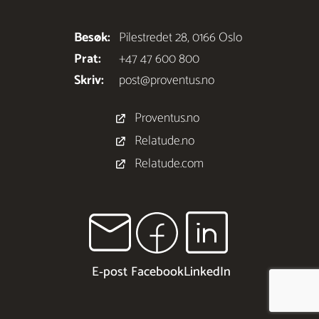
Besøk:
Pilestredet 28, 0166 Oslo
Prat:
+47 47 600 800
Skriv:
post@proventus.no
Proventus.no
Relatude.no
Relatude.com
E‑post
Facebook
LinkedIn